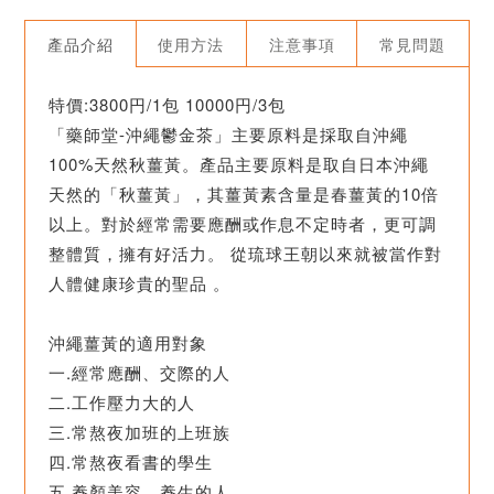
產品介紹
使用方法
注意事項
常見問題
特價:3800円/1包 10000円/3包
「藥師堂-沖繩鬱金茶」主要原料是採取自沖繩
100%天然秋薑黃。產品主要原料是取自日本沖繩
天然的「秋薑黃」，其薑黃素含量是春薑黃的10倍
以上。對於經常需要應酬或作息不定時者，更可調
整體質，擁有好活力。 從琉球王朝以來就被當作對
人體健康珍貴的聖品 。
沖繩薑黃的適用對象
一.經常應酬、交際的人
二.工作壓力大的人
三.常熬夜加班的上班族
四.常熬夜看書的學生
五.養顏美容、養生的人