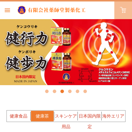
健康食品
健康茶
スキンケア
日本国内限
海外エリア
用品
定